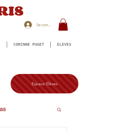
RIS
Se connecter
E
CORINNE PUGET
ELEVES
Espace Elèves
bas