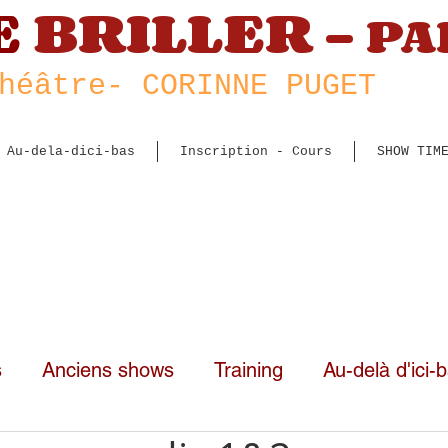
E
BRILLER -
PA
héâtre
- CORINNE PUGET
Au-dela-dici-bas
Inscription - Cours
SHOW TIM
s
Anciens shows
Training
Au-delà d'ici-