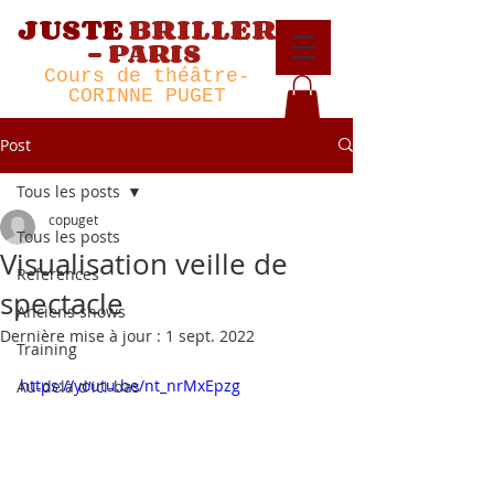
JUSTE
BRILLER
-
PARIS
Cour
s de théâtre
-
CORINNE PUGET
Post
Tous les posts
copuget
Tous les posts
Visualisation veille de
References
spectacle
Anciens shows
Dernière mise à jour :
1 sept. 2022
Training
https://youtu.be/nt_nrMxEpzg
Au-delà d'ici-bas