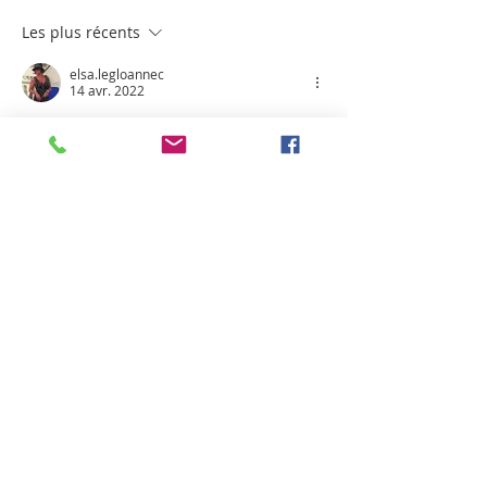
Les plus récents
elsa.legloannec
14 avr. 2022
et on ne dort pas !!!!..... tu parles !
J'aime
Répondre
copuget
14 avr. 2022
En réponse à
elsa.legloannec
🤣🤣🤣
J'aime
Répondre
Espace Elèves
Webmaster Login