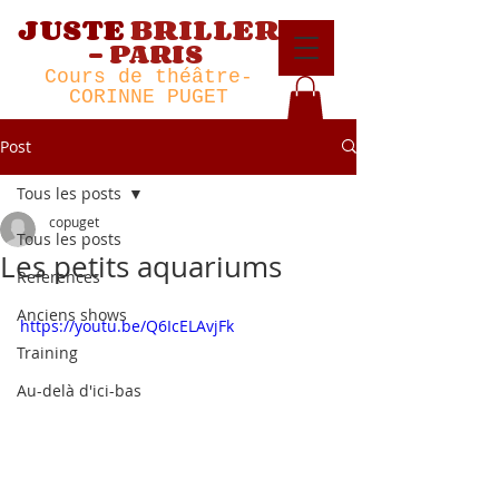
JUSTE
BRILLER
-
PARIS
Cour
s de théâtre
-
CORINNE PUGET
Post
Tous les posts
copuget
Tous les posts
Les petits aquariums
References
Anciens shows
https://youtu.be/Q6IcELAvjFk
Training
Au-delà d'ici-bas