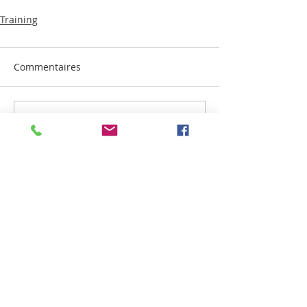
Training
Commentaires
Rédigez un commentaire...
Espace Elèves
Webmaster Login
JUSTE BRILLER -
PARIS
COURS DE THEATRE - CORINNE PUGET
© 2014 CORINNE PUGET