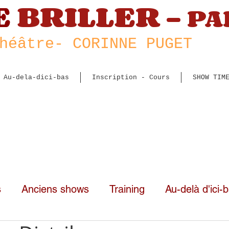
E
BRILLER -
PA
héâtre
- CORINNE PUGET
Au-dela-dici-bas
Inscription - Cours
SHOW TIM
s
Anciens shows
Training
Au-delà d'ici-