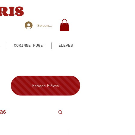
RIS
Se connecter
E
CORINNE PUGET
ELEVES
Espace Elèves
bas