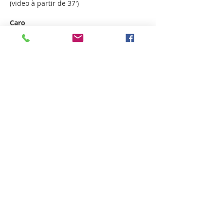
(video à partir de 37')
Caro
* Idem quand tu te mets en place après 
avoir donné ta veste à Brigitte, garde 
une intention pour ce déplacement, tu 
vas taper à la porte, c'est important pour 
toi
* si tu peux joue aussi avec la lumière 
qui se mets en place, comme l'étau qui 
se resserre
* Quand tu tombes à genou est-ce que 
c'est mieux si tu amorties plus ou au…
Afficher plus
J'aime
Répondre
copuget