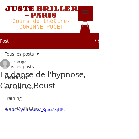
JUSTE
BRILLER
-
PARIS
Cour
s de théâtre
-
CORINNE PUGET
Post
Tous les posts
copuget
Tous les posts
La danse de l'hypnose,
References
Caroline Boust
Anciens shows
Training
Au-delà d'ici-bas
https://youtu.be/_8juuZXjRPc